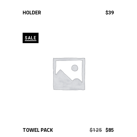
HOLDER
ADD TO CART
$
39
SALE
TOWEL PACK
ADD TO CART
Original
Current
$
125
$
85
price
price